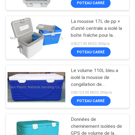
POTEAU CARRÉ
L'USINE
La mousse 17L de pp +
CONTRÔLE
71
d'unité centrale a isolé la
QUALITÉ
boîte fraîche pour la
Récipients en
nourriture de Storaging,
USD27.00 MOQ:300pcs
plastique pliants
boisson dans des
CONTACTEZ-
POTEAU CARRÉ
voitures
NOUS
Le volume 110L bleu a
isolé la mousse de
DEMANDEZ
congélation de
26
frigorification d'unité
UN
USD125.00 MOQ:300pcs
centrale de HDPE de
Caisses en
POTEAU CARRÉ
DEVIS
Vierge de boîte de
refroidisseur
plastique de fruits et
Données de
PLAN
légumes
cheminement isolées de
DU
GPS de volume de la