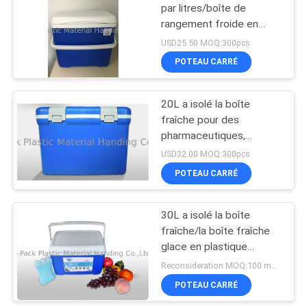
par litres/boîte de
rangement froide en
25
plastique pour le ménage
USD25.50 MOQ:300pcs
Caisses en
POTEAU CARRÉ
plastique de
20L a isolé la boîte
nourriture
fraîche pour des
pharmaceutiques,
réactifs, vaccins
USD32.00 MOQ:300pcs
POTEAU CARRÉ
15
Poubelles de
30L a isolé la boîte
fraîche/la boîte fraîche
stockage d'entrepôt
glace en plastique
extérieure pour le
Reconsideration MOQ:100 morceaux
transport de viande
POTEAU CARRÉ