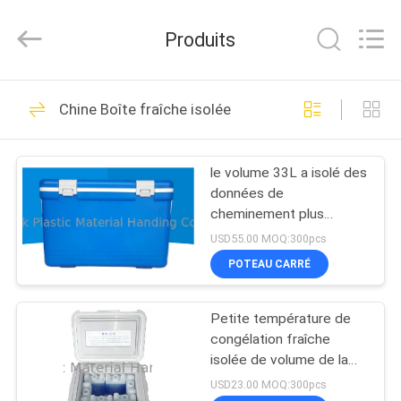
Plastic
Material
Handing
Produits
Co.,Ltd..
All
Rights
Reserved.
ACCUEIL
Developed
103
by
Chine Boîte fraîche isolée
ECER
Conteneurs
PRODUITS
attachés en
le volume 33L a isolé des
données de
plastique de
À
cheminement plus
PROPOS
couvercle
fraîches de GPS de
USD55.00 MOQ:300pcs
catégorie comestible de
DE
POTEAU CARRÉ
boîte téléchargeant
29
NOUS
Chariot mobile en
Petite température de
congélation fraîche
VISITE
plastique
isolée de volume de la
boîte 6L -20--14℃
DE
USD23.00 MOQ:300pcs