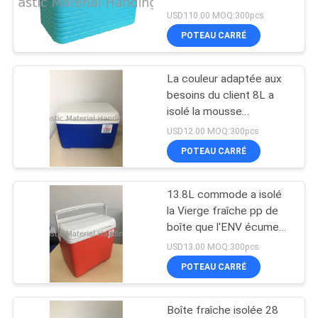
boîte 65L de
USD110.00 MOQ:300pcs
SITE
refroidisseur d'industrie
POTEAU CARRÉ
médicale téléchargeant
55
PRIVACY
Euro conteneurs de
La couleur adaptée aux
POLICY
besoins du client 8L a
empilement
isolé la mousse
commode de la Vierge
USD12.00 MOQ:300pcs
pp ENV d'utilisation de
POTEAU CARRÉ
ménage plus frais de
boîte
13.8L commode a isolé
33
la Vierge fraîche pp de
Conteneurs
boîte que l'ENV écument
pendant 48 heures de
USD13.00 MOQ:300pcs
empilables en
conservation de la
POTEAU CARRÉ
température
plastique
Boîte fraîche isolée 28