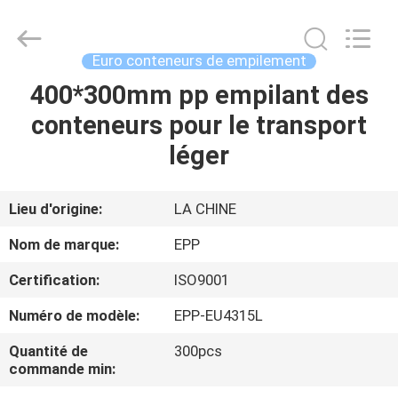
empilement
Supplier.
Copyright
©
2017
Euro conteneurs de empilement
-
2025
E-
400*300mm pp empilant des
ACCUEIL
Pack
Plastic
conteneurs pour le transport
Material
Handing
Co.,Ltd..
PRODUITS
léger
All
Rights
Reserved.
Developed
by
A
Lieu d'origine:
LA CHINE
ECER
PROPOS
Nom de marque:
EPP
DE
Certification:
ISO9001
NOUS
Numéro de modèle:
EPP-EU4315L
VISITE
Quantité de
300pcs
commande min:
DE