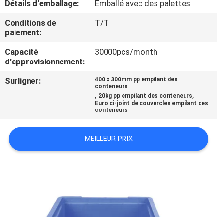
Détails d'emballage:
Emballé avec des palettes
L'USINE
Conditions de
T/T
paiement:
CONTRÔLE
Capacité
30000pcs/month
QUALITÉ
d'approvisionnement:
Surligner:
400 x 300mm pp empilant des
CONTACTEZ-
conteneurs
,
,
20kg pp empilant des conteneurs
NOUS
Euro ci-joint de couvercles empilant des
conteneurs
DEMANDEZ
MEILLEUR PRIX
UN
DEVIS
PLAN
DU