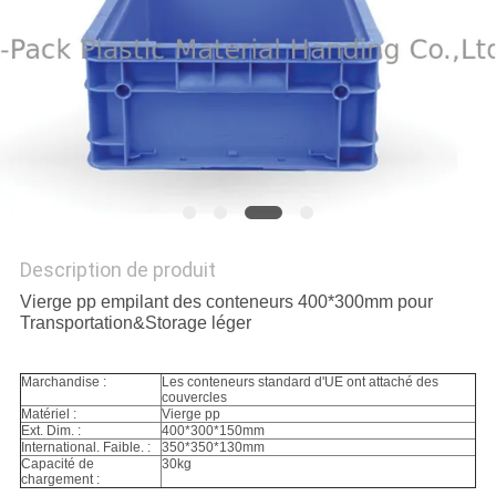
SITE
PRIVACY
POLICY
Description de produit
Vierge pp empilant des conteneurs 400*300mm pour
Transportation&Storage léger
Marchandise :
Les conteneurs standard d'UE ont attaché des
couvercles
Matériel :
Vierge pp
Ext. Dim. :
400*300*150mm
International. Faible. :
350*350*130mm
Capacité de
30kg
chargement :