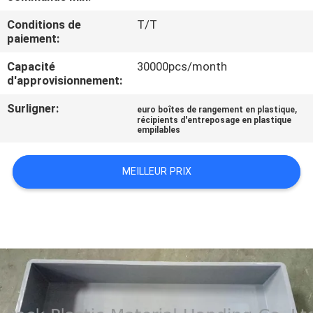
L'USINE
Conditions de
T/T
paiement:
CONTRÔLE
Capacité
30000pcs/month
QUALITÉ
d'approvisionnement:
Surligner:
,
euro boîtes de rangement en plastique
CONTACTEZ-
récipients d'entreposage en plastique
empilables
NOUS
MEILLEUR PRIX
DEMANDEZ
UN
DEVIS
PLAN
DU