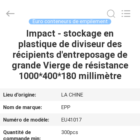
empilement
Supplier.
Copyright
©
2017
Euro conteneurs de empilement
-
2025
E-
Impact - stockage en
ACCUEIL
Pack
Plastic
plastique de diviseur des
Material
Handing
Co.,Ltd..
PRODUITS
récipients d'entreposage de
All
Rights
Reserved.
grande Vierge de résistance
Developed
by
A
1000*400*180 millimètre
ECER
PROPOS
DE
Lieu d'origine:
LA CHINE
NOUS
Nom de marque:
EPP
Numéro de modèle:
EU41017
VISITE
Quantité de
300pcs
DE
commande min: