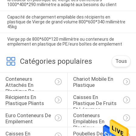
1000*400*290 millimètre a adapté aux besoins du client
Capacité de chargement empilable des récipients en
plastique de Vierge de grand volume 800*600*340 millimètre
45kg
Vierge pp de 800*600*120 millimètre ou conteneurs de
empilement en plastique de PE/euro boîtes de empilement
Catégories populaires
Tous
Conteneurs 
Chariot Mobile En 
Attachés En 
Plastique
Plastique De 
Récipients En 
Caisses En 
Couvercle
Plastique Pliants
Plastique De Fruits 
Et Légumes
Euro Conteneurs De 
Conteneurs 
Empilement
Empilables En 
Plastique
Caisses En 
Poubelles De 