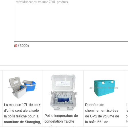
(
0
/ 3000)
La mousse 17L de pp +
Données de
L
d'unité centrale a isolé
cheminement isolées
i
Petite température de
la boîte fraîche pour la
de GPS de volume de
c
congélation fraîche
nourriture de Storaging,
la boîte 65L de
f
isolée de volume de la
boisson dans des
refroidisseur d'industrie
c