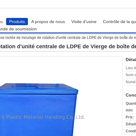
çu
Produits
A propos de nous
Visite d'usine
Contrôle de la qu
nde de soumission
se isolée de moulage de rotation d'unité centrale de LDPE de Vierge de boîte de 
ation d'unité centrale de LDPE de Vierge de boîte d
Détai
Lieu d
Nom d
Numér
Cond
Quant
min:
Prix:
Détai
Condi