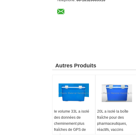
Téléphone:
86-18520069916
Autres Produits
le volume 33L a isolé
20L a isolé la boîte
des données de
fraîche pour des
cheminement plus
pharmaceutiques,
fraîches de GPS de
réactifs, vaccins
catégorie comestible de