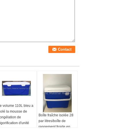
e volume 110L bleu a
solé la mousse de
Boîte fraîche isolée 28
ongélation de
par litres/boîte de
rigorification d'unité
rangement froide en
entrale de HDPE de