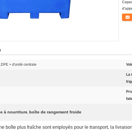
Capac
d'app
Conta
e
DPE + d'unité centrale
Vol
La 
frig
Pro
fab
e à nourriture
boîte de rangement froide
,
 boîte plus fraîche sont employés pour le transport, la livraison