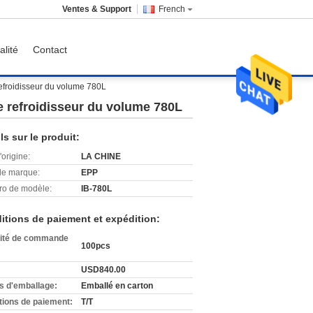
Ventes & Support
French
alité
Contact
refroidisseur du volume 780L
e refroidisseur du volume 780L
ls sur le produit:
'origine:
LA CHINE
e marque:
EPP
o de modèle:
IB-780L
itions de paiement et expédition:
ité de commande
100pcs
USD840.00
ls d'emballage:
Emballé en carton
tions de paiement:
T/T