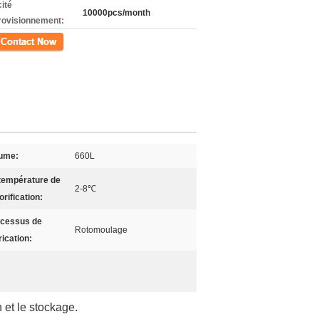
ité
10000pcs/month
rovisionnement:
ct
ume:
660L
température de
2-8℃
orification:
cessus de
Rotomoulage
rication:
 et le stockage.