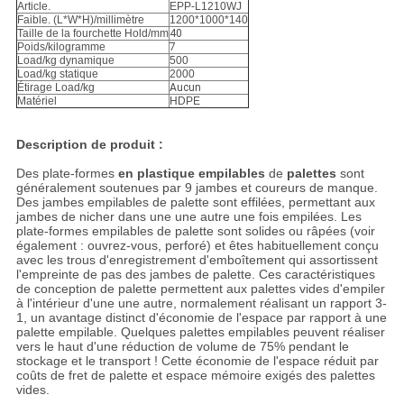
Article.
EPP-L1210WJ
Faible. (L*W*H)/millimètre
1200*1000*140
Taille de la fourchette Hold/mm
40
Poids/kilogramme
7
Load/kg dynamique
500
Load/kg statique
2000
Étirage Load/kg
Aucun
Matériel
HDPE
Description de produit :
Des plate-formes
en plastique empilables
de
palettes
sont
généralement soutenues par 9 jambes et coureurs de manque.
Des jambes empilables de palette sont effilées, permettant aux
jambes de nicher dans une une autre une fois empilées. Les
plate-formes empilables de palette sont solides ou râpées (voir
également : ouvrez-vous, perforé) et êtes habituellement conçu
avec les trous d'enregistrement d'emboîtement qui assortissent
l'empreinte de pas des jambes de palette. Ces caractéristiques
de conception de palette permettent aux palettes vides d'empiler
à l'intérieur d'une une autre, normalement réalisant un rapport 3-
1, un avantage distinct d'économie de l'espace par rapport à une
palette empilable. Quelques palettes empilables peuvent réaliser
vers le haut d'une réduction de volume de 75% pendant le
stockage et le transport ! Cette économie de l'espace réduit par
coûts de fret de palette et espace mémoire exigés des palettes
vides.