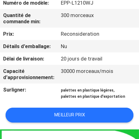
Numéro de modèle:
EPP-L1210WJ
L'USINE
Quantité de
300 morceaux
commande min:
CONTRÔLE
Prix:
Reconsideration
QUALITÉ
Détails d'emballage:
Nu
CONTACTEZ-
Délai de livraison:
20 jours de travail
NOUS
Capacité
30000 morceaux/mois
d'approvisionnement:
DEMANDEZ
Surligner:
,
palettes en plastique légères
UN
palettes en plastique d'exportation
DEVIS
MEILLEUR PRIX
PLAN
DU