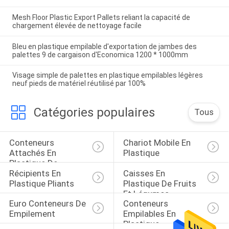
Mesh Floor Plastic Export Pallets reliant la capacité de
chargement élevée de nettoyage facile
Bleu en plastique empilable d'exportation de jambes des
palettes 9 de cargaison d'Economica 1200 * 1000mm
Visage simple de palettes en plastique empilables légères
neuf pieds de matériel réutilisé par 100%
Catégories populaires
Tous
Conteneurs 
Chariot Mobile En 
Attachés En 
Plastique
Plastique De 
Récipients En 
Caisses En 
Couvercle
Plastique Pliants
Plastique De Fruits 
Et Légumes
Euro Conteneurs De 
Conteneurs 
Empilement
Empilables En 
Plastique