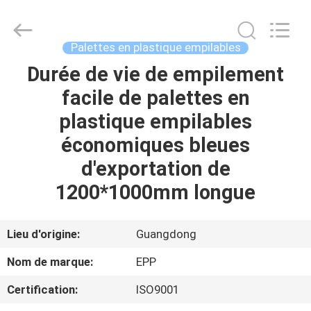
rackable
Supplier.
Copyright
©
2017
Palettes en plastique empilables
-
2025
E-
Durée de vie de empilement
ACCUEIL
Pack
Plastic
facile de palettes en
Material
Handing
Co.,Ltd..
PRODUITS
plastique empilables
All
Rights
Reserved.
économiques bleues
Developed
by
A
d'exportation de
ECER
PROPOS
1200*1000mm longue
DE
NOUS
Lieu d'origine:
Guangdong
Nom de marque:
EPP
VISITE
Certification:
ISO9001
DE