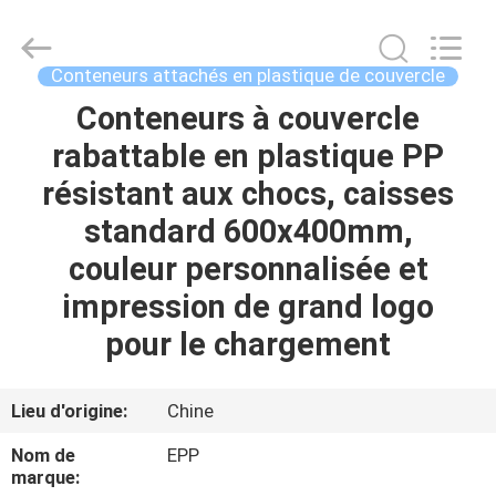
Pack
Plastic
Material
Handing
Co.,Ltd..
Conteneurs attachés en plastique de couvercle
All
Rights
Conteneurs à couvercle
ACCUEIL
Reserved.
Developed
by
rabattable en plastique PP
ECER
PRODUITS
résistant aux chocs, caisses
standard 600x400mm,
À
couleur personnalisée et
PROPOS
impression de grand logo
DE
pour le chargement
NOUS
Lieu d'origine:
Chine
VISITE
Nom de
EPP
DE
marque: