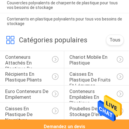
Couvercles polyvalents de charpente de plastique pour tous
vos besoins de stockage
Contenants en plastique polyvalents pour tous vos besoins de
stockage
Catégories populaires
Tous
Conteneurs 
Chariot Mobile En 
Attachés En 
Plastique
Plastique De 
Récipients En 
Caisses En 
Couvercle
Plastique Pliants
Plastique De Fruits 
Et Légumes
Euro Conteneurs De 
Conteneurs 
Empilement
Empilables En 
Plastique
Caisses En 
Poubelles De 
Plastique De 
Stockage D'entrepôt
Nourriture
Demandez un devis