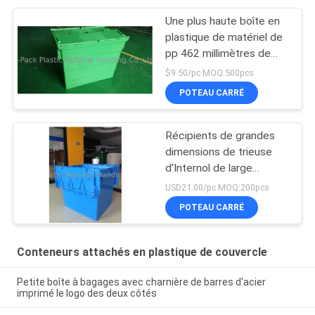
Une plus haute boîte en
plastique de matériel de
pp 462 millimètres de
taille colore davantage
$9.50/pc MOQ:500pcs
adapté aux besoins du
POTEAU CARRÉ
client
Récipients de grandes
dimensions de trieuse
d'Internol de large
volume
USD21.00/pc MOQ:200pcs
POTEAU CARRÉ
Conteneurs attachés en plastique de couvercle
Petite boîte à bagages avec charnière de barres d'acier
imprimé le logo des deux côtés