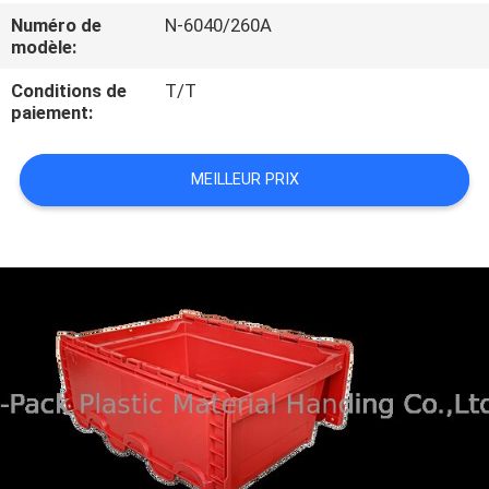
L'USINE
Numéro de
N-6040/260A
modèle:
CONTRÔLE
Conditions de
T/T
paiement:
QUALITÉ
MEILLEUR PRIX
CONTACTEZ-
NOUS
DEMANDEZ
UN
DEVIS
PLAN
DU