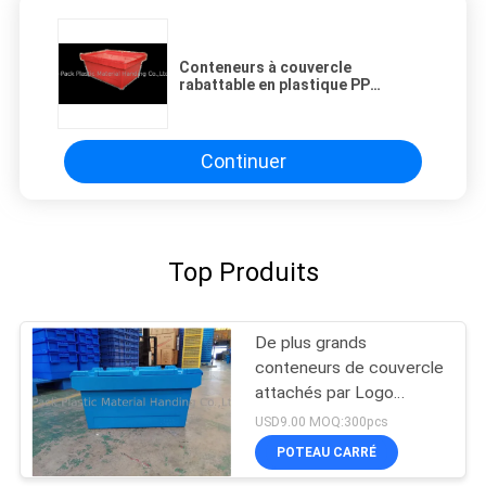
Conteneurs à couvercle
rabattable en plastique PP
résistant aux chocs, caisses
standard 600x400mm, couleur
personnalisée et impression de
grand logo pour le chargement
Continuer
Top Produits
De plus grands
conteneurs de couvercle
attachés par Logo
Printing Stack Nest
USD9.00 MOQ:300pcs
Plastic
POTEAU CARRÉ