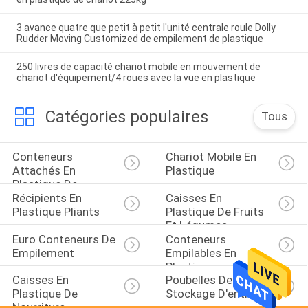
3 avance quatre que petit à petit l'unité centrale roule Dolly
Rudder Moving Customized de empilement de plastique
250 livres de capacité chariot mobile en mouvement de
chariot d'équipement/4 roues avec la vue en plastique
Catégories populaires
Tous
Conteneurs 
Chariot Mobile En 
Attachés En 
Plastique
Plastique De 
Récipients En 
Caisses En 
Couvercle
Plastique Pliants
Plastique De Fruits 
Et Légumes
Euro Conteneurs De 
Conteneurs 
Empilement
Empilables En 
Plastique
Caisses En 
Poubelles De 
Plastique De 
Stockage D'entrepôt
Nourriture