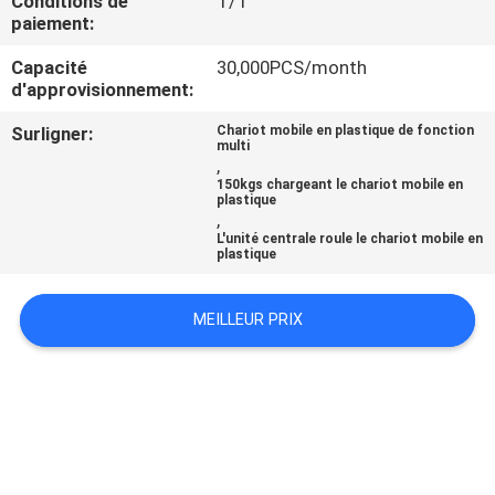
Conditions de
T/T
L'USINE
paiement:
Capacité
30,000PCS/month
CONTRÔLE
d'approvisionnement:
QUALITÉ
Surligner:
Chariot mobile en plastique de fonction
multi
,
150kgs chargeant le chariot mobile en
CONTACTEZ-
plastique
,
NOUS
L'unité centrale roule le chariot mobile en
plastique
DEMANDEZ
MEILLEUR PRIX
UN
DEVIS
PLAN
DU