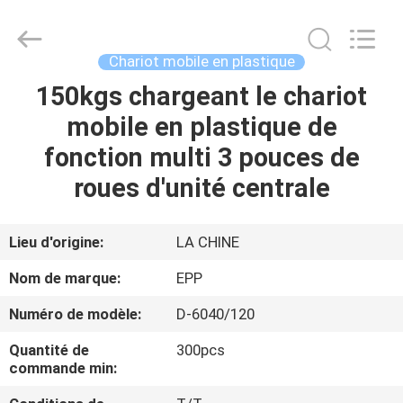
d'équipement
Supplier.
Copyright
©
2017
Chariot mobile en plastique
-
2025
E-
150kgs chargeant le chariot
ACCUEIL
Pack
Plastic
mobile en plastique de
Material
Handing
Co.,Ltd..
PRODUITS
fonction multi 3 pouces de
All
Rights
Reserved.
roues d'unité centrale
Developed
by
A
ECER
PROPOS
Lieu d'origine:
LA CHINE
DE
Nom de marque:
EPP
NOUS
Numéro de modèle:
D-6040/120
Quantité de
300pcs
VISITE
commande min:
DE