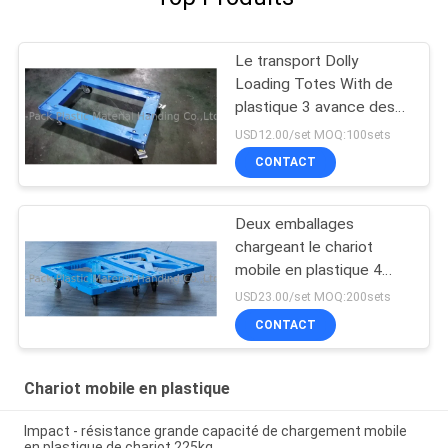
Le transport Dolly
Loading Totes With de
plastique 3 avance des
roulettes petit à petit de
USD12.00/set MOQ:100sets
frein d'unité centrale
CONTACT
Deux emballages
chargeant le chariot
mobile en plastique 4
pouces de roulettes
USD23.00/set MOQ:200sets
d'unité centrale
CONTACT
fonctionnent davantage
Chariot mobile en plastique
Impact - résistance grande capacité de chargement mobile
en plastique de chariot 225kg