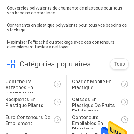
Couvercles polyvalents de charpente de plastique pour tous
vos besoins de stockage
Contenants en plastique polyvalents pour tous vos besoins de
stockage
Maximiser l'efficacité du stockage avec des conteneurs
d'empilement faciles à nettoyer
Catégories populaires
Tous
Conteneurs 
Chariot Mobile En 
Attachés En 
Plastique
Plastique De 
Récipients En 
Caisses En 
Couvercle
Plastique Pliants
Plastique De Fruits 
Et Légumes
Euro Conteneurs De 
Conteneurs 
Empilement
Empilables En 
Plastique