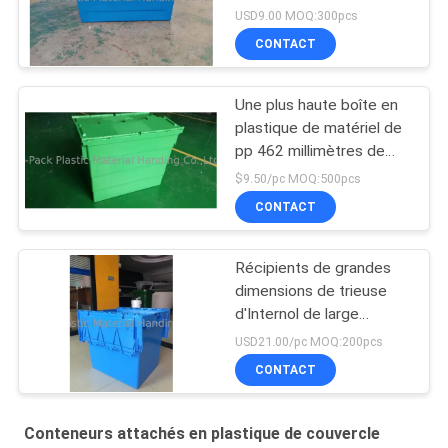
Printing Stack Nest
USD9.00 MOQ:300pcs
Plastic
CONTACT
Une plus haute boîte en
plastique de matériel de
pp 462 millimètres de
taille colore davantage
$9.50/pc MOQ:500pcs
adapté aux besoins du
CONTACT
client
Récipients de grandes
dimensions de trieuse
d'Internol de large
volume
USD21.00/pc MOQ:200pcs
CONTACT
Conteneurs attachés en plastique de couvercle