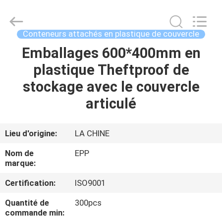
de
stockage
Supplier.
Copyright
©
Conteneurs attachés en plastique de couvercle
2017
-
2025
Emballages 600*400mm en
ACCUEIL
E-
Pack
plastique Theftproof de
Plastic
Material
Handing
PRODUITS
stockage avec le couvercle
Co.,Ltd..
All
Rights
articulé
Reserved.
Developed
A
by
ECER
PROPOS
Lieu d'origine:
LA CHINE
DE
Nom de
EPP
NOUS
marque:
Certification:
ISO9001
VISITE
Quantité de
300pcs
DE
commande min: