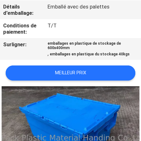
L'USINE
Détails
Emballé avec des palettes
d'emballage:
CONTRÔLE
Conditions de
T/T
paiement:
QUALITÉ
Surligner:
emballages en plastique de stockage de
600x400mm
,
CONTACTEZ-
emballages en plastique du stockage 40kgs
NOUS
MEILLEUR PRIX
DEMANDEZ
UN
DEVIS
PLAN
DU