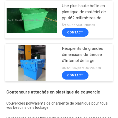
Une plus haute boîte en
plastique de matériel de
pp 462 millimètres de
taille colore davantage
$9.50/pc MOQ:500pcs
adapté aux besoins du
CONTACT
client
Récipients de grandes
dimensions de trieuse
d'Internol de large
volume
USD21.00/pc MOQ:200pcs
CONTACT
Conteneurs attachés en plastique de couvercle
Couvercles polyvalents de charpente de plastique pour tous
vos besoins de stockage