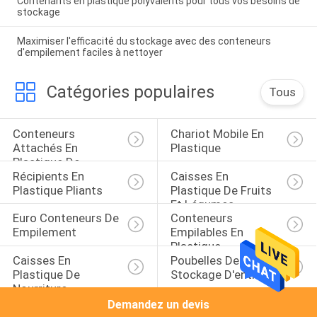
Contenants en plastique polyvalents pour tous vos besoins de
stockage
Maximiser l'efficacité du stockage avec des conteneurs
d'empilement faciles à nettoyer
Catégories populaires
Tous
Conteneurs 
Chariot Mobile En 
Attachés En 
Plastique
Plastique De 
Récipients En 
Caisses En 
Couvercle
Plastique Pliants
Plastique De Fruits 
Et Légumes
Euro Conteneurs De 
Conteneurs 
Empilement
Empilables En 
Plastique
Caisses En 
Poubelles De 
Plastique De 
Stockage D'entrepôt
Nourriture
Demandez un devis