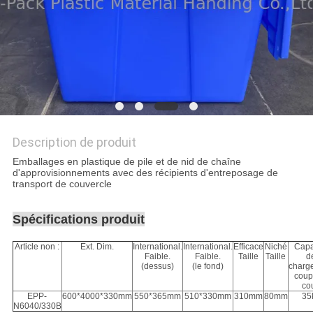
SITE
PRIVACY
POLICY
Description de produit
Emballages en plastique de pile et de nid de chaîne
d'approvisionnements avec des récipients d'entreposage de
transport de couvercle
Spécifications produit
Article non :
Ext. Dim.
International.
International.
Efficace
Niché
Capa
Faible.
Faible.
Taille
Taille
d
(dessus)
(le fond)
charg
coup
co
EPP-
600*4000*330mm
550*365mm
510*330mm
310mm
80mm
35
N6040/330B