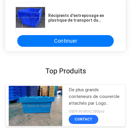
Récipients d'entreposage en
plastique de transport du
couvercle 35kg 310mm de pp
Continuer
Top Produits
De plus grands
conteneurs de couvercle
attachés par Logo
Printing Stack Nest
USD9.00 MOQ:300pcs
Plastic
CONTACT