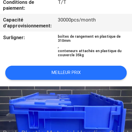
Conditions de
T/T
L'USINE
paiement:
Capacité
30000pcs/month
CONTRÔLE
d'approvisionnement:
QUALITÉ
Surligner:
boîtes de rangement en plastique de
310mm
,
CONTACTEZ-
conteneurs attachés en plastique du
couvercle 35kg
NOUS
MEILLEUR PRIX
DEMANDEZ
UN
DEVIS
PLAN
DU