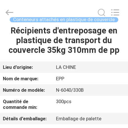
en
plastique
Supplier.
Copyright
©
Conteneurs attachés en plastique de couvercle
2017
-
2025
Récipients d'entreposage en
ACCUEIL
E-
Pack
plastique de transport du
Plastic
Material
Handing
PRODUITS
couvercle 35kg 310mm de pp
Co.,Ltd..
All
Rights
Reserved.
Developed
A
Lieu d'origine:
LA CHINE
by
ECER
PROPOS
Nom de marque:
EPP
DE
Numéro de modèle:
N-6040/330B
NOUS
Quantité de
300pcs
commande min:
VISITE
Détails d'emballage:
Emballage de palette
DE