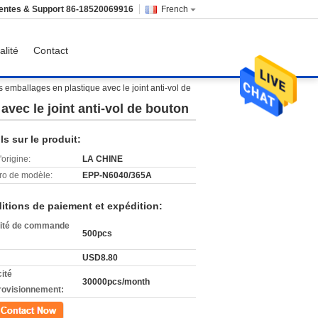
entes & Support
86-18520069916
French
alité
Contact
 emballages en plastique avec le joint anti-vol de
avec le joint anti-vol de bouton
ls sur le produit:
'origine:
LA CHINE
o de modèle:
EPP-N6040/365A
itions de paiement et expédition:
ité de commande
500pcs
USD8.80
ité
30000pcs/month
rovisionnement:
ct