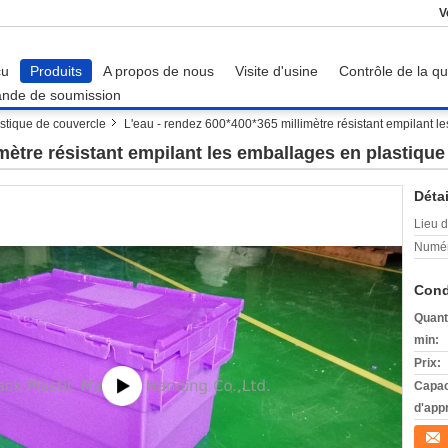
V
çu
Produits
A propos de nous
Visite d'usine
Contrôle de la qu
nde de soumission
stique de couvercle
L'eau - rendez 600*400*365 millimètre résistant empilant les
mètre résistant empilant les emballages en plastique 
Détai
Lieu d
Numér
Cond
Quant
min:
Prix:
Capac
d'app
Conta