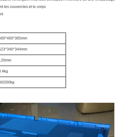
nt les couvercles et le corps
nt
600*400*365mm
523*340*344mm
120mm
3.4kg
40/200kg