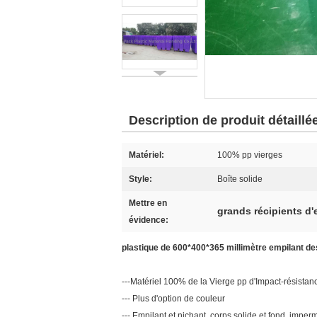
Description de produit détaillé
Matériel:
100% pp vierges
Style:
Boîte solide
Mettre en
grands récipients d
évidence:
plastique de 600*400*365 millimètre empilant de
---Matériel 100% de la Vierge pp d'Impact-résistan
--- Plus d'option de couleur
--- Empilant et nichant, corps solide et fond, imper