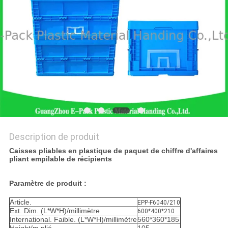
SITE
PRIVACY
POLICY
Description de produit
Caisses pliables en plastique de paquet de chiffre d'affaires
pliant empilable de récipients
Paramètre de produit :
Article.
EPP-F6040/210
Ext. Dim. (L*W*H)/millimètre
600*400*210
International. Faible. (L*W*H)/millimètre
560*360*185