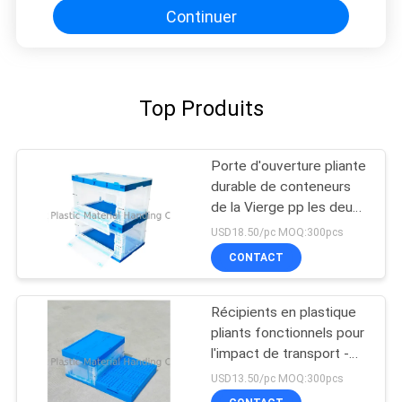
Continuer
Top Produits
Porte d'ouverture pliante
durable de conteneurs
de la Vierge pp les deux
côtés
USD18.50/pc MOQ:300pcs
CONTACT
Récipients en plastique
pliants fonctionnels pour
l'impact de transport -
résistance
USD13.50/pc MOQ:300pcs