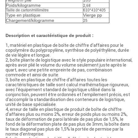
Height/m plié
105
Poids/kilogramme
2,68
Taille de carton/millimètre
610*410*405
Type en plastique
Vierge pp
Chargement
/kilogramme
25
Description et caractéristique de produit
:
1, matériel en plastique de boîte de chiffre d'affaires pour le
copolymère du polypropylène, synthèse de polyéthylène, durée
de vie légère et longue.
2, boîte pliante de logistique avec le style populaire international,
après avoir plié le volume du volume seulement juste après le
quart, avec une petite empreinte de pas, combinaison
commode et ainsi de suite.
3, boîte en plastique de chiffre d'affaires toutes les
caractéristiques de taille sont calcul mathématique rigoureux,
avec l'équipement standard de logistique utilisé dans la
conjonction, peuvent être ordonnés et l'empilement précis, est
d'accomplir la standardisation des conteneurs de logistique,
unité de base spécialisée.
4, erreur de taille en plastique de produit de boîte de chiffre
d'affaires plus ou moins 2%, erreur de poids plus ou moins 2%,
taux de déformation de paroi latérale de pas plus de 1,5%, le
fond de la déformation plate de pas plus de 3mm, la boîte dans
le taux diagonal pas plus de 1,5% la portée de permise par la
norme d'entreprise.