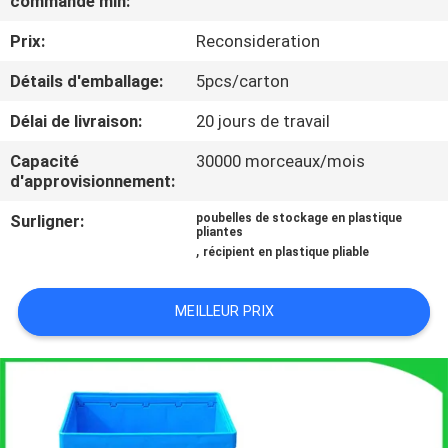
commande min:
L'USINE
Prix:
Reconsideration
CONTRÔLE
Détails d'emballage:
5pcs/carton
QUALITÉ
Délai de livraison:
20 jours de travail
Capacité
30000 morceaux/mois
CONTACTEZ-
d'approvisionnement:
NOUS
Surligner:
poubelles de stockage en plastique
pliantes
,
récipient en plastique pliable
DEMANDEZ
UN
MEILLEUR PRIX
DEVIS
PLAN
DU