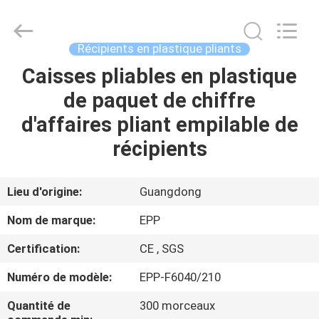
pliable
Supplier.
Copyright
©
2017
Récipients en plastique pliants
-
2025
E-
Caisses pliables en plastique
ACCUEIL
Pack
Plastic
de paquet de chiffre
Material
Handing
Co.,Ltd..
PRODUITS
d'affaires pliant empilable de
All
Rights
Reserved.
récipients
Developed
by
A
ECER
PROPOS
Lieu d'origine:
Guangdong
DE
Nom de marque:
EPP
NOUS
Certification:
CE , SGS
Numéro de modèle:
EPP-F6040/210
VISITE
DE
Quantité de
300 morceaux