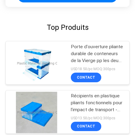
Top Produits
Porte d'ouverture pliante
durable de conteneurs
de la Vierge pp les deux
côtés
USD18.50/pc MOQ:300pcs
CONTACT
Récipients en plastique
pliants fonctionnels pour
l'impact de transport -
résistance
USD13.50/pc MOQ:300pcs
CONTACT