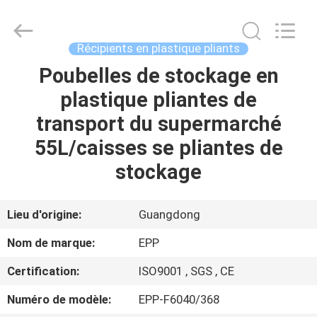
pliable
Supplier.
Copyright
©
2017
Récipients en plastique pliants
-
2025
E-
Poubelles de stockage en
ACCUEIL
Pack
Plastic
plastique pliantes de
Material
Handing
Co.,Ltd..
PRODUITS
transport du supermarché
All
Rights
Reserved.
55L/caisses se pliantes de
Developed
by
A
stockage
ECER
PROPOS
DE
Lieu d'origine:
Guangdong
NOUS
Nom de marque:
EPP
Certification:
ISO9001 , SGS , CE
VISITE
Numéro de modèle:
EPP-F6040/368
DE