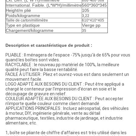
Ext. Dim. (L*W*H)/millimètre
600*400*368
International. Faible. (L*W*H)/millimètre
560*360*345
Height/m plié
105
Poids/kilogramme
3,22
Taille de carton/millimètre
610*410*405
Type en plastique
Vierge pp
Chargement
/kilogramme
35
Description et caractéristique de produit
:
PLIABLE : Il ménagera de l'espace -75% jusqu'à de 65% pour vous
quand les boîtes sont vides.
RACYCLABLE : le nouveau pp matériel de 100%, la meilleure
qualité peut faire la basse rentabilité.
FACILE À UTILISER : Pliez et ouvrez-vous est dans seulement un
mouvement facile.
LOGO ADAPTÉ AUX BESOINS DU CLIENT : Peut être appliqué a
chargé le conteneur par l'impression d'écran en soie et le
découpage de gravure en relief.
COULEUR ADAPTÉE AUX BESOINS DU CLIENT : Peut accepter
n'importe quelle couleur comme client demandé
APPLICATIONS PRINCIPALES : Incluez aérospatial, des véhicules
à moteur, DIY, ingénierie générale, vente au détail
pharmaceutique, textiles, industrie de jardinage, et industrie
alimentaire, etc.
1, boîte se pliante de chiffre d'affaires est très utilisé dans les