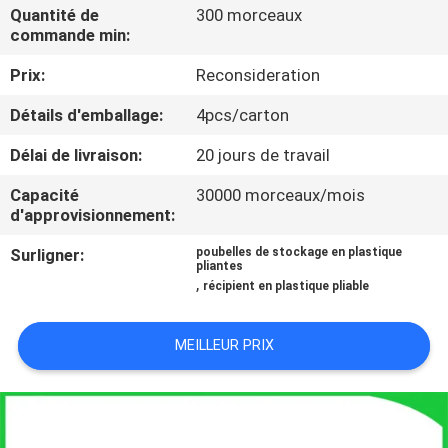
L'USINE
Quantité de
300 morceaux
commande min:
Prix:
Reconsideration
CONTRÔLE
QUALITÉ
Détails d'emballage:
4pcs/carton
Délai de livraison:
20 jours de travail
CONTACTEZ-
Capacité
30000 morceaux/mois
NOUS
d'approvisionnement:
Surligner:
poubelles de stockage en plastique
pliantes
DEMANDEZ
,
récipient en plastique pliable
UN
DEVIS
MEILLEUR PRIX
PLAN
DU